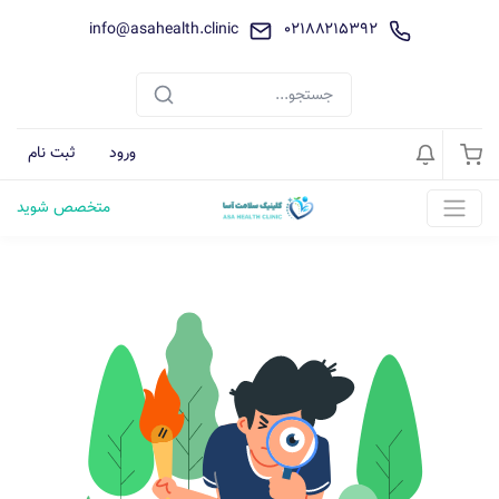
info@asahealth.clinic
021۸۸۲۱۵۳۹۲
ورود
ثبت نام
متخصص شوید