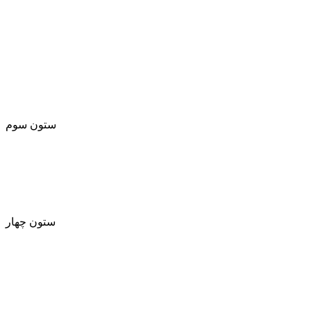
- تماس باما
- اعتبار گواهینامه
- متخصص شوید
- قوانین و مقررات
- درباره ما
ستون سوم
لینک 1
لینک ۲
لینک ۳
ستون چهار
لینک 1
لینک ۲
لینک ۳