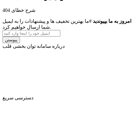
شرح خطای 404
امروز به ما بپیوندید
#ما بهترین تخفیف ها و پیشنهادات را به ایمیل
شما ارسال خواهیم کرد.
پیوستن
درباره سامانه توان بخشی قلب
توان‌بخشی قلبی (بازتوانی) یک برنامه درمانی تحت نظارت پزشک
است که به بهبود سلامت و رفاه افرادی که مشکلات قلبی دارند،
کمک می‌کند. برنامه‌های بازتوانی شامل آموزش ورزش برای
بیماران قلبی ، آموزش سبک زندگی برای قلب سالم و مشاوره
جهت کاهش استرس است و به شما کمک می‌کند که به زندگی فعال
سابق خود بازگردید.
دسترسی سریع
- ورود
- عضویت
- وبلاگ