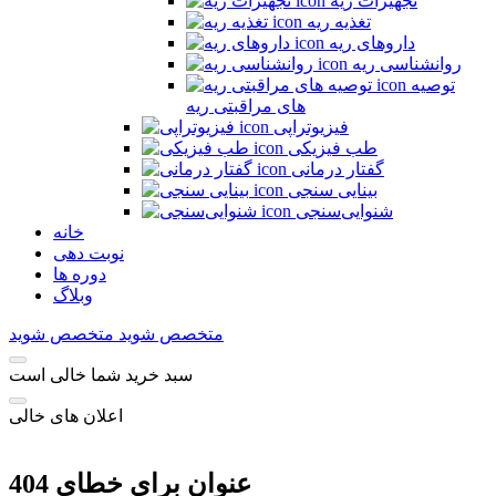
تجهیزات ریه
تغذیه ریه
داروهای ریه
روانشناسی ریه
توصیه
های مراقبتی ریه
فیزیوتراپی
طب فیزیکی
گفتار درمانی
بینایی سنجی
شنوایی‌سنجی
خانه
نوبت دهی
دوره ها
وبلاگ
متخصص شوید
متخصص شوید
سبد خرید شما خالی است
اعلان های خالی
عنوان برای خطای 404