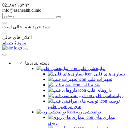
021۸۸۲۱۵۳۹۲
info@asahealth.clinic
سبد خرید شما خالی است
اعلان های خالی
ورود
ثبت نام
دسته بندی ها
توانبخشی قلب
بیماری های قلبی
تجهیزات قلب
تغذیه قلب
داروهای قلب
روانشناسی قلب
توصیه
های مراقبتی قلب
توانبخشی ریه
بیماری های
ریوی