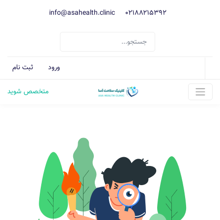
info@asahealth.clinic
021۸۸۲۱۵۳۹۲
ورود
ثبت نام
متخصص شوید