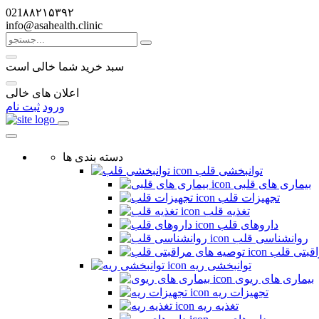
021۸۸۲۱۵۳۹۲
info@asahealth.clinic
سبد خرید شما خالی است
اعلان های خالی
ورود
ثبت نام
دسته بندی ها
توانبخشی قلب
بیماری های قلبی
تجهیزات قلب
تغذیه قلب
داروهای قلب
روانشناسی قلب
اقبتی قلب
توانبخشی ریه
بیماری های ریوی
تجهیزات ریه
تغذیه ریه