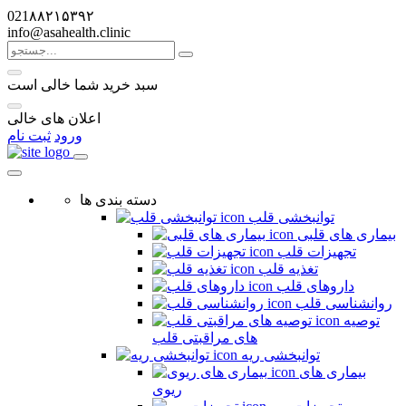
021۸۸۲۱۵۳۹۲
info@asahealth.clinic
سبد خرید شما خالی است
اعلان های خالی
ورود
ثبت نام
دسته بندی ها
توانبخشی قلب
بیماری های قلبی
تجهیزات قلب
تغذیه قلب
داروهای قلب
روانشناسی قلب
توصیه
های مراقبتی قلب
توانبخشی ریه
بیماری های
ریوی