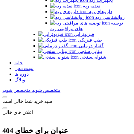
تجهیزات ریه
تغذیه ریه
داروهای ریه
روانشناسی ریه
توصیه
های مراقبتی ریه
فیزیوتراپی
طب فیزیکی
گفتار درمانی
بینایی سنجی
شنوایی‌سنجی
خانه
نوبت دهی
دوره ها
وبلاگ
متخصص شوید
متخصص شوید
سبد خرید شما خالی است
اعلان های خالی
عنوان برای خطای 404