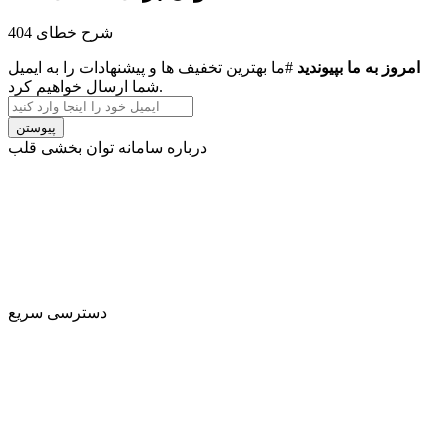
شرح خطای 404
امروز به ما بپیوندید
#ما بهترین تخفیف ها و پیشنهادات را به ایمیل
شما ارسال خواهیم کرد.
پیوستن
درباره سامانه توان بخشی قلب
توان‌بخشی قلبی (بازتوانی) یک برنامه درمانی تحت نظارت پزشک
است که به بهبود سلامت و رفاه افرادی که مشکلات قلبی دارند،
کمک می‌کند. برنامه‌های بازتوانی شامل آموزش ورزش برای
بیماران قلبی ، آموزش سبک زندگی برای قلب سالم و مشاوره
جهت کاهش استرس است و به شما کمک می‌کند که به زندگی فعال
سابق خود بازگردید.
دسترسی سریع
- ورود
- عضویت
- وبلاگ